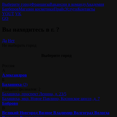
Выберите город
Франшиза
Вакансии в команду
Академия
Барберов
Магазин косметики
Прайс
Услуги
Контакты
YOUT
VK
GO
Вы находитесь в г.
?
Да
Нет
Не выбирать город
Выберите город
Россия
А
Александров
Б
Балашиха
(2)
Найдено филиалов: 2
Балашиха, проспект Ленина, д. 23/5
Балашиха, мкр. Новое Павлино, Косинское шоссе, д. 7
Боброво
В
Великий Новгород
Видное
Владимир
Волгоград
Вологда