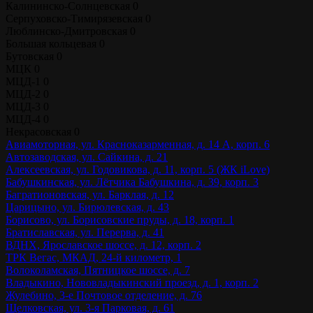
Калининско-Солнцевская
0
Серпуховско-Тимирязевская
0
Люблинско-Дмитровская
0
Большая кольцевая
0
Бутовская
0
МЦК
0
МЦД-1
0
МЦД-2
0
МЦД-3
0
МЦД-4
0
Некрасовская
0
Авиамоторная, ул. Красноказарменная, д. 14 А, корп. 6
Автозаводская, ул. Сайкина, д. 21
Алексеевская, ул. Годовикова, д. 11, корп. 5 (ЖК iLove)
Бабушкинская, ул. Лётчика Бабушкина, д. 39, корп. 3
Багратионовская, ул. Барклая, д. 12
Царицыно, ул. Бирюлевская, д. 43
Борисово, ул. Борисовские пруды, д. 18, корп. 1
Братиславская, ул. Перерва, д. 41
ВДНХ, Ярославское шоссе, д. 12, корп. 2
ТРК Вегас, МКАД, 24-й километр, 1
Волоколамская, Пятницкое шоссе, д. 7
Владыкино, Нововладыкинский проезд, д. 1, корп. 2
Жулебино, 3-е Почтовое отделение, д. 76
Щелковская, ул. 3-я Парковая, д. 61