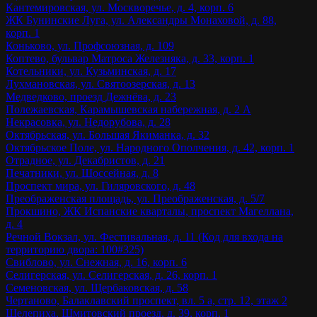
Кантемировская, ул. Москворечье, д. 4, корп. 6
ЖК Бунинские Луга, ул. Александры Монаховой, д. 88,
корп. 1
Коньково, ул. Профсоюзная, д. 109
Коптево, бульвар Матроса Железняка, д. 33, корп. 1
Котельники, ул. Кузьминская, д. 17
Лухмановская, ул. Святоозерская, д. 13
Медведково, проезд Дежнёва, д. 23
Полежаевская, Карамышевская набережная, д. 2 А
Некрасовка, ул. Недорубова, д. 28
Октябрьская, ул. Большая Якиманка, д. 32
Октябрьское Поле, ул. Народного Ополчения, д. 42, корп. 1
Отрадное, ул. Декабристов, д. 21
Печатники, ул. Шоссейная, д. 8
Проспект мира, ул. Гиляровского, д. 48
Преображенская площадь, ул. Преображенская, д. 5/7
Прокшино, ЖК Испанские кварталы, проспект Магеллана,
д. 4
Речной Вокзал, ул. Фестивальная, д. 11 (Код для входа на
территорию двора: 100#325)
Свиблово, ул. Снежная, д. 16, корп. 6
Селигерская, ул. Селигерская, д. 26, корп. 1
Семеновская, ул. Щербаковская, д. 58
Чертаново, Балаклавский проспект, вл. 5 а, стр. 12, этаж 2
Шелепиха, Шмитовский проезд, д. 39, корп. 1