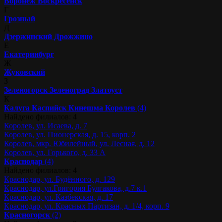
Воронеж
Воскресенск
Г
Грозный
Д
Дзержинский
Дрожжино
Е
Екатеринбург
Ж
Жуковский
З
Зеленогорск
Зеленоград
Златоуст
К
Калуга
Каспийск
Кинешма
Королев
(4)
Найдено филиалов: 4
Королев, ул. Исаева, д. 7
Королев, ул. Пионерская, д. 15, корп. 2
Королев, мкр. Юбилейный, ул. Лесная, д. 12
Королев, ул. Горького, д. 33 А
Краснодар
(4)
Найдено филиалов: 4
Краснодар, ул. Будённого, д. 129
Краснодар, ул.Григория Булгакова, д.7 к.1
Краснодар, ул. Казбекская, д. 17
Краснодар, ул. Красных Партизан, д. 1/4, корп. 9
Красногорск
(2)