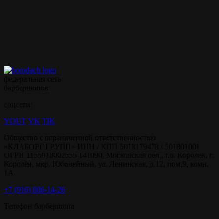
Записываться на ваши
любимые услуги стало
ещё проще с
мобильным
приложением borodach
федеральная сеть
барбершопов
соцсети:
YOUT
VK
TIK
Общество с ограниченной ответственностью
«КЛАБОРГ ГРУПП» ИНН / КПП 5018179478 / 501801001
ОГРН 1155018002655 141090, Московская обл., г.о. Королёв, г.
Королёв, мкр. Юбилейный, ул. Ленинская, д.12, пом.9, комн.
1А.
+7 (916) 006-14-26
Телефон барбершопа