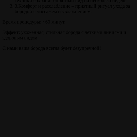
техники сохранят опрятный вид на несколько недель.
3.Комфорт и расслабление – приятный ритуал ухода за
бородой с массажем и увлажнением.
Время процедуры: ~60 минут.
Эффект: ухоженная, стильная борода с четкими линиями и
здоровым видом.
С нами ваша борода всегда будет безупречной!
Прайс
Моделирование бороды
60 мин.
от 700 ₽
Внимание!
Цены на сайте и барбершопе могут различаться, узнавайте
точную цену у администратора!
Полный список услуг
Записаться на стрижку