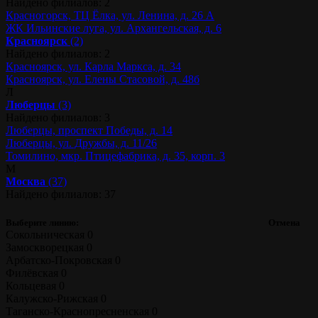
Найдено филиалов: 2
Красногорск, ТЦ Ёлка, ул. Ленина, д. 26 А
ЖК Ильинские луга, ул. Архангельская, д. 6
Красноярск
(2)
Найдено филиалов: 2
Красноярск, ул. Карла Маркса, д. 34
Красноярск, ул. Елены Стасовой, д. 48б
Л
Люберцы
(3)
Найдено филиалов: 3
Люберцы, проспект Победы, д. 14
Люберцы, ул. Дружбы, д. 11/26
Томилино, мкр. Птицефабрика, д. 35, корп. 3
М
Москва
(37)
Найдено филиалов: 37
Выберите линию:
Отмена
Сокольническая
0
Замоскворецкая
0
Арбатско-Покровская
0
Филёвская
0
Кольцевая
0
Калужско-Рижская
0
Таганско-Краснопресненская
0